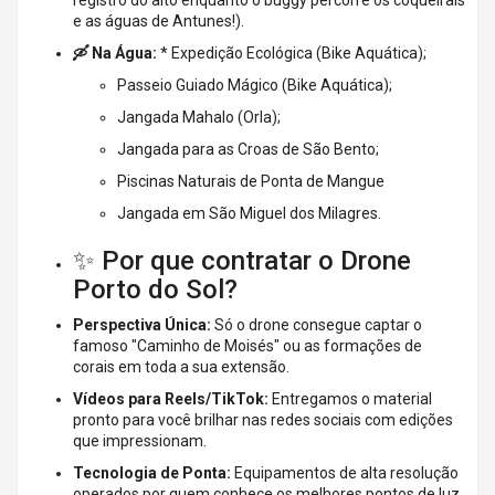
registro do alto enquanto o buggy percorre os coqueirais
e as águas de Antunes!).
🛶 Na Água:
* Expedição Ecológica (Bike Aquática);
Passeio Guiado Mágico (Bike Aquática);
Jangada Mahalo (Orla);
Jangada para as Croas de São Bento;
Piscinas Naturais de Ponta de Mangue
Jangada em São Miguel dos Milagres.
✨ Por que contratar o Drone
Porto do Sol?
Perspectiva Única:
Só o drone consegue captar o
famoso "Caminho de Moisés" ou as formações de
corais em toda a sua extensão.
Vídeos para Reels/TikTok:
Entregamos o material
pronto para você brilhar nas redes sociais com edições
que impressionam.
Tecnologia de Ponta:
Equipamentos de alta resolução
operados por quem conhece os melhores pontos de luz