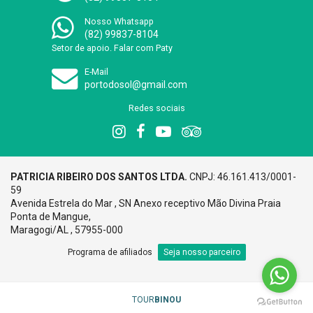
Nosso Whatsapp
(82) 99837-8104
Setor de apoio. Falar com Paty
E-Mail
portodosol@gmail.com
Redes sociais
PATRICIA RIBEIRO DOS SANTOS LTDA.
CNPJ: 46.161.413/0001-
59
Avenida Estrela do Mar , SN Anexo receptivo Mão Divina Praia
Ponta de Mangue,
Maragogi/AL , 57955-000
Programa de afiliados
Seja nosso parceiro
TOUR
BINOU