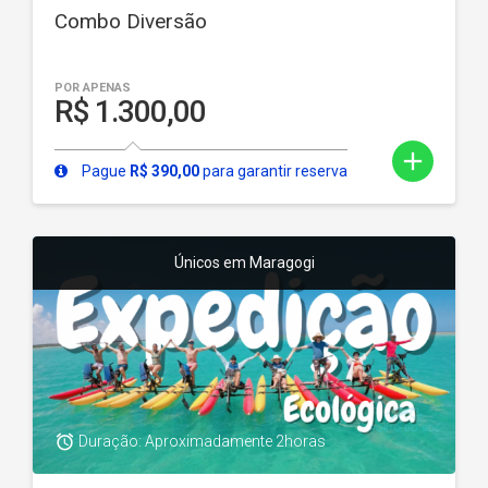
Combo Diversão
POR APENAS
R$ 1.300,00
add
Pague
R$ 390,00
para garantir reserva
Únicos em Maragogi
access_alarm
Duração: Aproximadamente 2horas