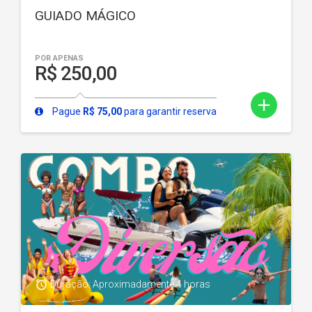
GUIADO MÁGICO
POR APENAS
R$ 250,00
add
Pague
R$ 75,00
para garantir reserva
access_alarm
Duração: Aproximadamente 4 horas